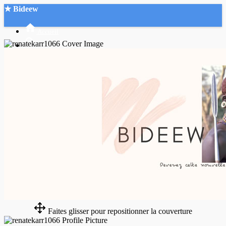
★ Bideew
Accueil
Recherche Avancée
Mon compte
Connexion
Créer un compte
Mode nuit
Faites glisser pour repositionner la couverture