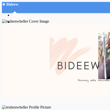
★ Bideew
Accueil
Recherche Avancée
Mon compte
Connexion
Créer un compte
Mode nuit