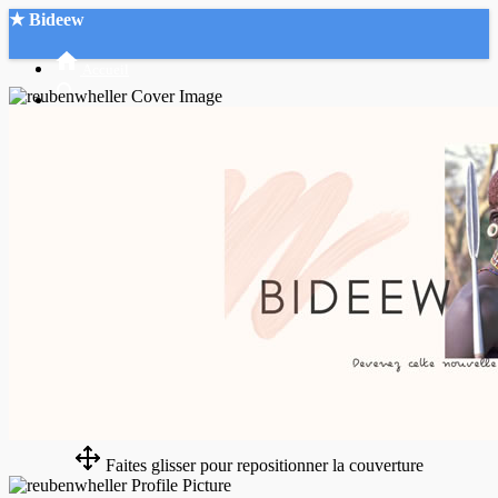
★ Bideew
Accueil
Recherche Avancée
Mon compte
Connexion
Créer un compte
Mode nuit
Faites glisser pour repositionner la couverture