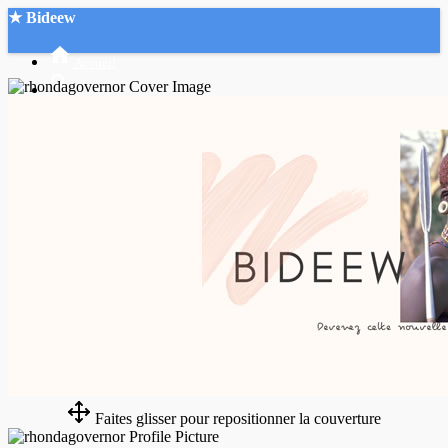
★ Bideew
Accueil
Recherche Avancée
Mon compte
Connexion
Créer un compte
Mode nuit
Faites glisser pour repositionner la couverture