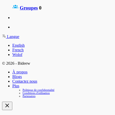
Groupes
0
Langue
English
French
Wolof
© 2026 - Bideew
À propos
Blogs
Contactez nous
Plus
Politique de confidentialité
Conditions d'utilisation
Partenaires