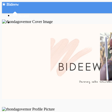
★ Bideew
Accueil
Recherche Avancée
Mon compte
Connexion
Créer un compte
Mode nuit