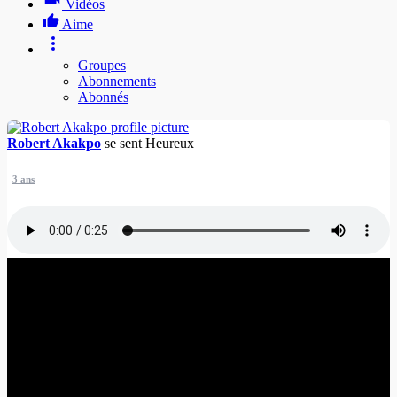
Vidéos
Aime
Groupes
Abonnements
Abonnés
Robert Akakpo
se sent
Heureux
3 ans