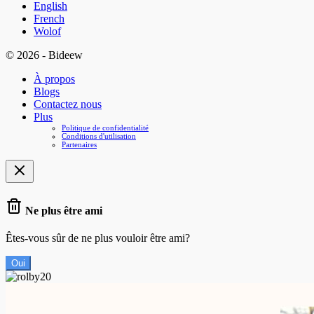
English
French
Wolof
© 2026 - Bideew
À propos
Blogs
Contactez nous
Plus
Politique de confidentialité
Conditions d'utilisation
Partenaires
Ne plus être ami
Êtes-vous sûr de ne plus vouloir être ami?
Oui