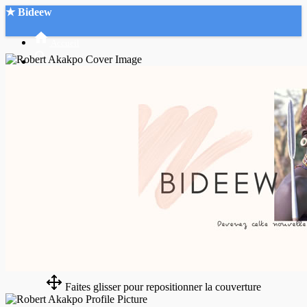
★ Bideew
Accueil
Recherche Avancée
Mon compte
Connexion
Créer un compte
Mode nuit
Faites glisser pour repositionner la couverture