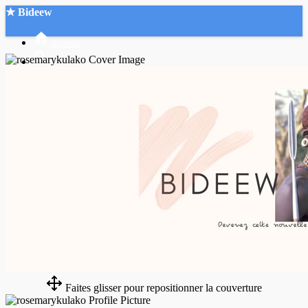
★ Bideew
Accueil
Recherche Avancée
Mon compte
Connexion
Créer un compte
Mode nuit
Faites glisser pour repositionner la couverture