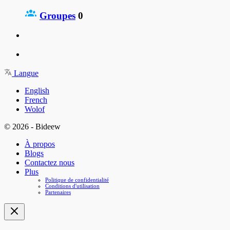
Groupes
0
Langue
English
French
Wolof
© 2026 - Bideew
À propos
Blogs
Contactez nous
Plus
Politique de confidentialité
Conditions d'utilisation
Partenaires