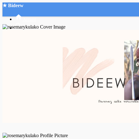
★ Bideew
Accueil
Recherche Avancée
Mon compte
Connexion
Créer un compte
Mode nuit