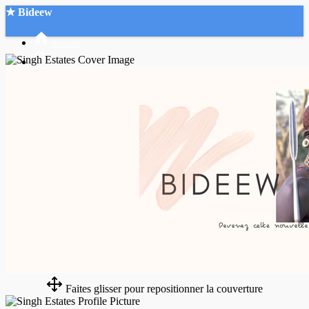
★ Bideew
Accueil
Recherche Avancée
Mon compte
Connexion
Créer un compte
Mode nuit
Faites glisser pour repositionner la couverture