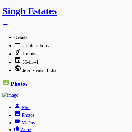
Singh Estates
Détails
2
Publications
Homme
30-11--1
Je suis en/au India
Photos
Mur
Photos
Vidéos
Aime