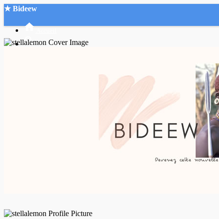
★ Bideew
Accueil
Recherche Avancée
Mon compte
Connexion
Créer un compte
Mode nuit