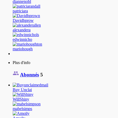
diannenobl
patriciara
Davidbprow
alexandera
edwinnicho
mariohough
Plus d'info
Abonnés
5
Buy Unclai
WillShiny
mabelsimps