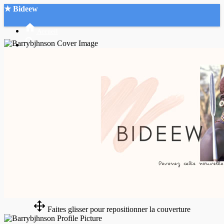
★ Bideew
Accueil
Recherche Avancée
Mon compte
Connexion
Créer un compte
Mode nuit
Faites glisser pour repositionner la couverture