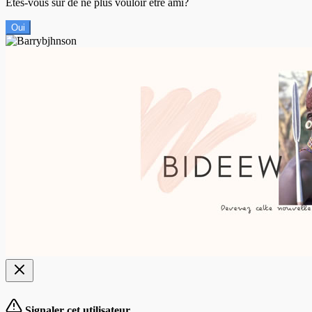
Êtes-vous sûr de ne plus vouloir être ami?
Oui
Signaler cet utilisateur