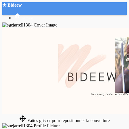
★ Bideew
Accueil
Recherche Avancée
Mon compte
Connexion
Créer un compte
Mode nuit
Faites glisser pour repositionner la couverture