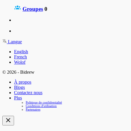
Groupes
0
Langue
English
French
Wolof
© 2026 - Bideew
À propos
Blogs
Contactez nous
Plus
Politique de confidentialité
Conditions d'utilisation
Partenaires