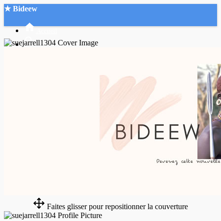
★ Bideew
Accueil
Recherche Avancée
Mon compte
Connexion
Créer un compte
Mode nuit
Faites glisser pour repositionner la couverture