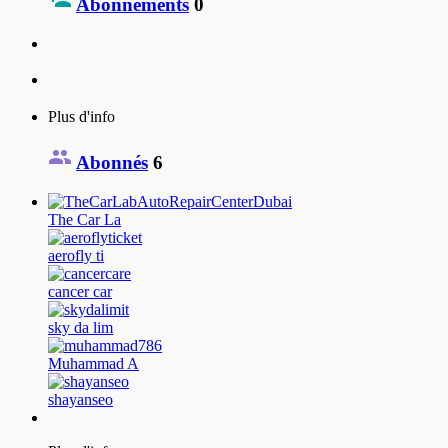
Abonnements
0
Plus d'info
Abonnés
6
The Car La
aerofly ti
cancer car
sky da lim
Muhammad A
shayanseo