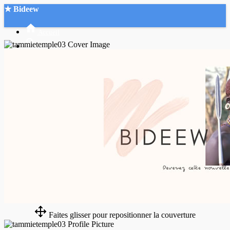
★ Bideew
Accueil
Recherche Avancée
Mon compte
Connexion
Créer un compte
Mode nuit
Faites glisser pour repositionner la couverture