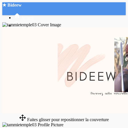
★ Bideew
Accueil
Recherche Avancée
Mon compte
Connexion
Créer un compte
Mode nuit
Faites glisser pour repositionner la couverture