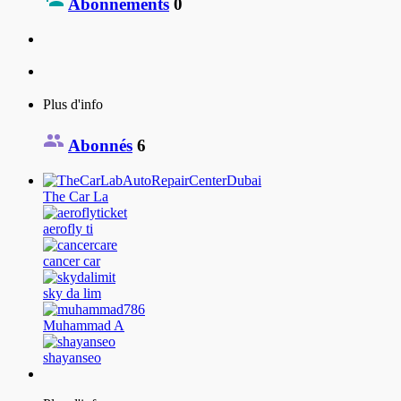
Abonnements
0
Plus d'info
Abonnés
6
The Car La
aerofly ti
cancer car
sky da lim
Muhammad A
shayanseo