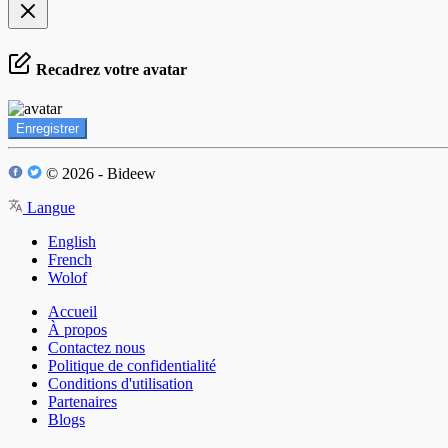
Recadrez votre avatar
Enregistrer
© 2026 - Bideew
Langue
English
French
Wolof
Accueil
À propos
Contactez nous
Politique de confidentialité
Conditions d'utilisation
Partenaires
Blogs