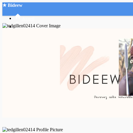
★ Bideew
Accueil
Recherche Avancée
Mon compte
Connexion
Créer un compte
Mode nuit