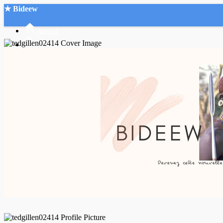
★ Bideew
Accueil
Recherche Avancée
Mon compte
Connexion
Créer un compte
Mode nuit