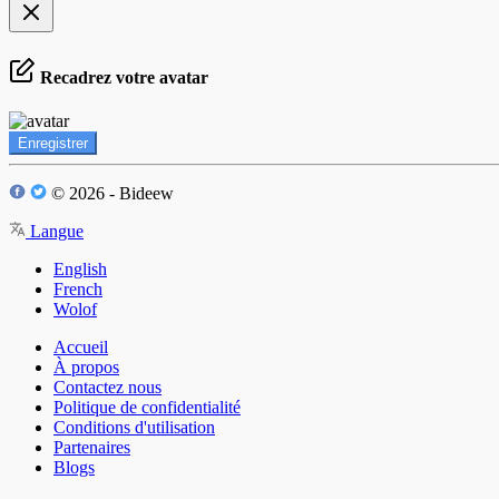
Recadrez votre avatar
Enregistrer
© 2026 - Bideew
Langue
English
French
Wolof
Accueil
À propos
Contactez nous
Politique de confidentialité
Conditions d'utilisation
Partenaires
Blogs