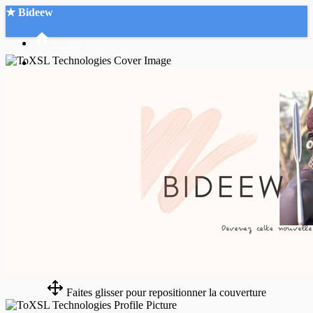
★ Bideew
Accueil
Recherche Avancée
Mon compte
Connexion
Créer un compte
Mode nuit
Faites glisser pour repositionner la couverture