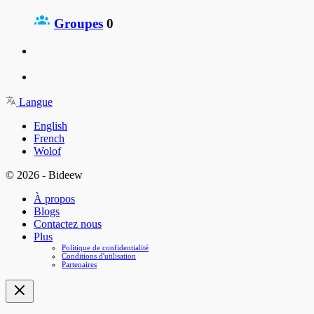
Groupes
0
Langue
English
French
Wolof
© 2026 - Bideew
À propos
Blogs
Contactez nous
Plus
Politique de confidentialité
Conditions d'utilisation
Partenaires