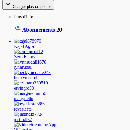
Charger plus de photos
Plus d'info
Abonnements
20
Kajal Agra
Zero Knowl
lynnrudall
beckymcdad
ervingro33
margaretiu
reyesleste
justindfz7
Video Stre