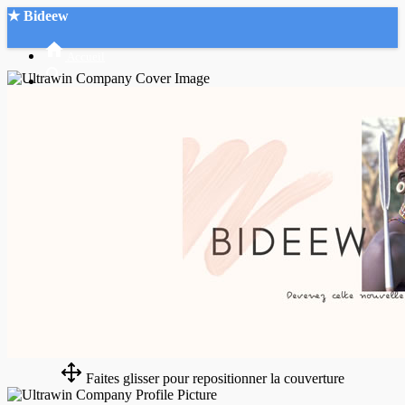
★ Bideew
Accueil
Recherche Avancée
Mon compte
Connexion
Créer un compte
Mode nuit
Faites glisser pour repositionner la couverture