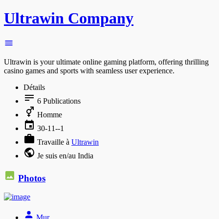
Ultrawin Company
Ultrawin is your ultimate online gaming platform, offering thrilling
casino games and sports with seamless user experience.
Détails
6
Publications
Homme
30-11--1
Travaille à
Ultrawin
Je suis en/au India
Photos
Mur