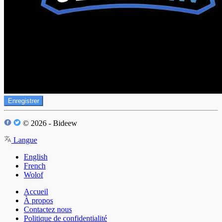
Enregistrer
© 2026 - Bideew
Langue
English
French
Wolof
Accueil
À propos
Contactez nous
Politique de confidentialité