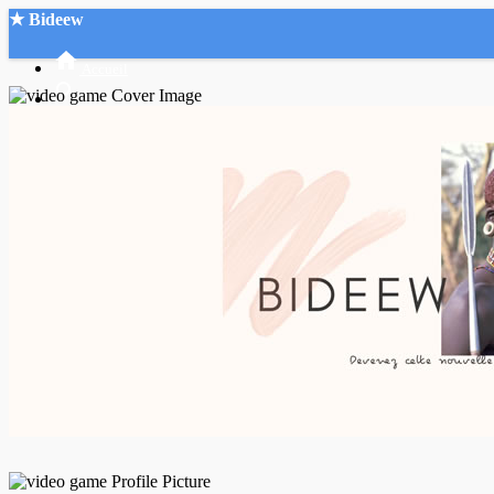
★ Bideew
Accueil
Recherche Avancée
Mon compte
Connexion
Créer un compte
Mode nuit