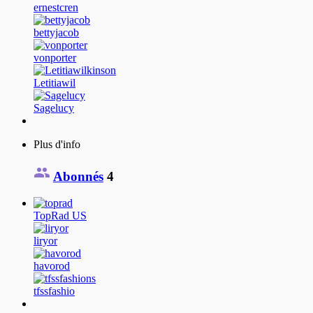
ernestcren
bettyjacob
vonporter
Letitiawil
Sagelucy
Plus d'info
Abonnés
4
TopRad US
liryor
havorod
tfssfashio