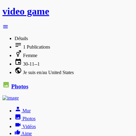
video game
Détails
1
Publications
Femme
30-11--1
Je suis en/au United States
Photos
Mur
Photos
Vidéos
Aime