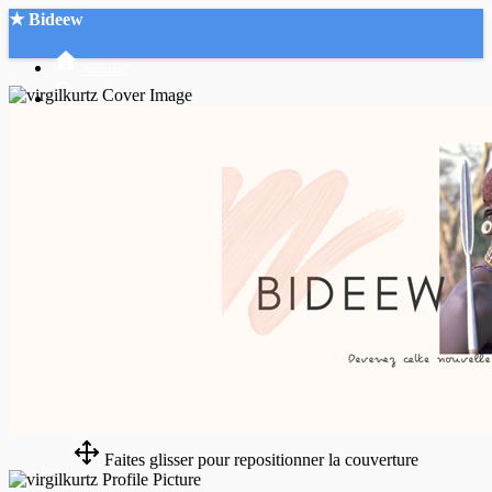
★ Bideew
Accueil
Recherche Avancée
Mon compte
Connexion
Créer un compte
Mode nuit
Faites glisser pour repositionner la couverture