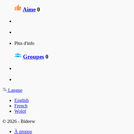
Aime
0
Plus d'info
Groupes
0
Langue
English
French
Wolof
© 2026 - Bideew
À propos