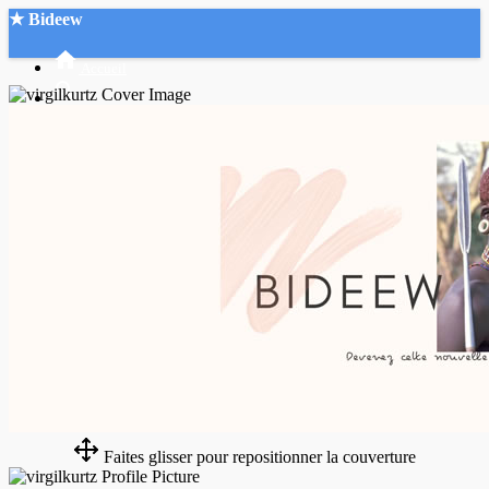
★ Bideew
Accueil
Recherche Avancée
Mon compte
Connexion
Créer un compte
Mode nuit
Faites glisser pour repositionner la couverture