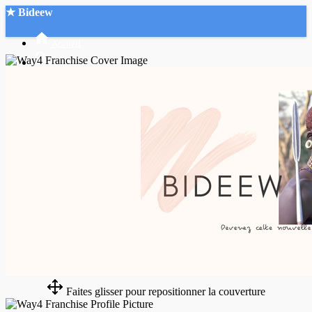
★ Bideew
Accueil
Recherche Avancée
Mon compte
Connexion
Créer un compte
Mode nuit
Faites glisser pour repositionner la couverture