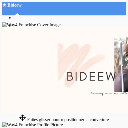
★ Bideew
Accueil
Recherche Avancée
Mon compte
Connexion
Créer un compte
Mode nuit
Faites glisser pour repositionner la couverture