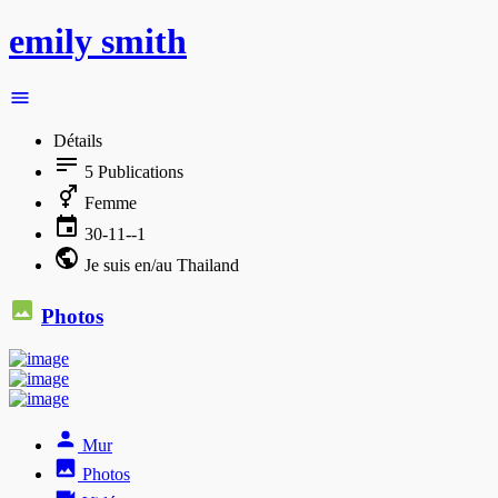
emily smith
Détails
5
Publications
Femme
30-11--1
Je suis en/au Thailand
Photos
Mur
Photos