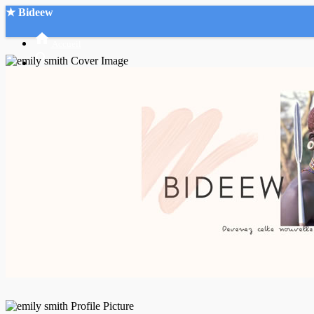
★ Bideew
Accueil
Recherche Avancée
Mon compte
Connexion
Créer un compte
Mode nuit