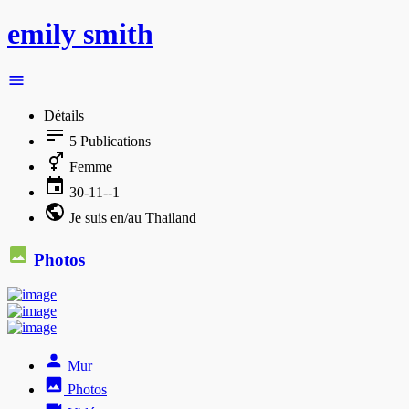
emily smith
Détails
5
Publications
Femme
30-11--1
Je suis en/au Thailand
Photos
Mur
Photos