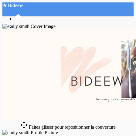
★ Bideew
Accueil
Recherche Avancée
Mon compte
Connexion
Créer un compte
Mode nuit
Faites glisser pour repositionner la couverture