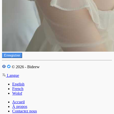
Enregistrer
© 2026 - Bideew
Langue
English
French
Wolof
Accueil
À propos
Contactez nous