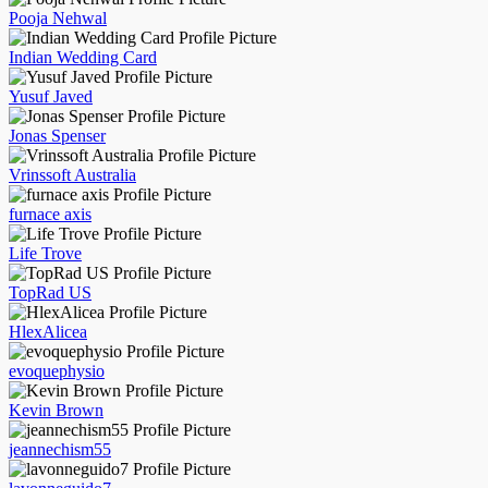
Pooja Nehwal
Indian Wedding Card
Yusuf Javed
Jonas Spenser
Vrinssoft Australia
furnace axis
Life Trove
TopRad US
HlexAlicea
evoquephysio
Kevin Brown
jeannechism55