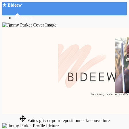
★ Bideew
Accueil
Recherche Avancée
Mon compte
Connexion
Créer un compte
Mode nuit
Faites glisser pour repositionner la couverture