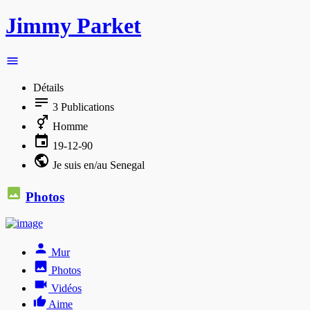
Jimmy Parket
Détails
3
Publications
Homme
19-12-90
Je suis en/au Senegal
Photos
Mur
Photos
Vidéos
Aime