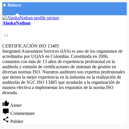
★ Bideew
Accueil
AlaskaNathan
1 a
CERTIFICACIÓN ISO 13485
Integrated Assessment Services (IAS) es uno de los organismos de
acreditados por UQAS en Colombia. Constituida en 2006,
contamos con más de 13 años de experiencia profesional en la
Recherche Avancée
auditoría y emisión de certificaciones de sistemas de gestión en
diversas normas ISO. Nuestros auditores son expertos profesionales
Mon compte
que tienen la mejor experiencia en la industria en la realización de
Connexion
auditorías de SGC ISO 13485 que ayudarán a la organización de
Créer un compte
manera efectiva a implementar los requisitos de la norma ISO
Mode nuit
deseada.
Aimer
Commentaire
Publier