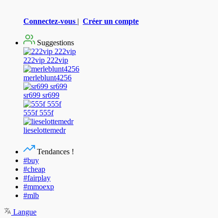
Connectez-vous
|
Créer un compte
Suggestions
222vip 222vip
merleblunt4256
sr699 sr699
555f 555f
lieselottemedr
Tendances !
#buy
#cheap
#fairplay
#mmoexp
#mlb
Langue