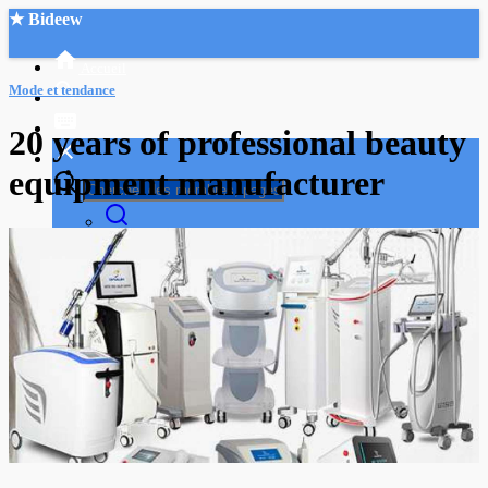
★ Bideew
Accueil
Mode et tendance
20 years of professional beauty
equipment manufacturer
Recherche Avancée
Mon compte
Connexion
Créer un compte
Mode nuit