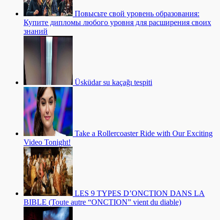
Повысьте свой уровень образования:
Купите дипломы любого уровня для расширения своих
знаний
Üsküdar su kaçağı tespiti
Take a Rollercoaster Ride with Our Exciting
Video Tonight!
LES 9 TYPES D’ONCTION DANS LA
BIBLE (Toute autre “ONCTION” vient du diable)