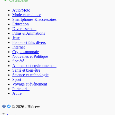
Catégories
Auto/Moto
Mode et tendance
Smartphones & accessoires
Éducation
Divertissement
Films & Animations
Jeux
People et faits divers
Internet
Crypto-monnaie
Nouvelles et Politique
Société
Animaux et environnement
Santé et bien-être
Science et technologie
Sport
Voyage et événement
Partenariat
Autre
© 2026 - Bideew