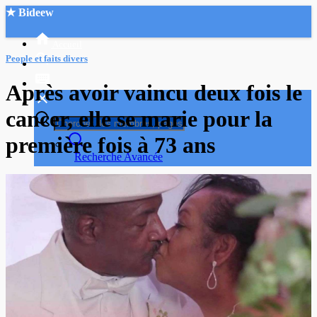
★ Bideew
Accueil
People et faits divers
Après avoir vaincu deux fois le
cancer, elle se marie pour la
première fois à 73 ans
Recherche Avancée
Mon compte
Connexion
Créer un compte
Mode nuit