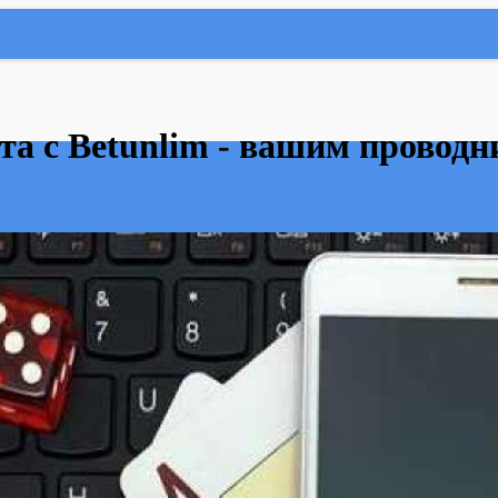
та с Betunlim - вашим проводн