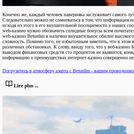
Конечно же, каждый человек наверняка заслуживает самого луч
Следовательно можно не сомневаться в том, что информация по 
исходя из этого в его внушительной посещаемости у наших соо
web-казино нужно обозначить солидные бонусы всем почитателя
web-казино Betunlim в наличии внушительное обилие высокого 
сложность. Помимо того, не избыточным заметить, что в этом 
различных обстановках. К слову, ввиду того, что у веб-казино 
выводом финансовых средств сто процентов не выявится, конк
информацию о преимуществах интернет-казино совершенно не 
Погрузитесь в атмосферу азарта с Betunlim - вашим проводни
Lire plus ...