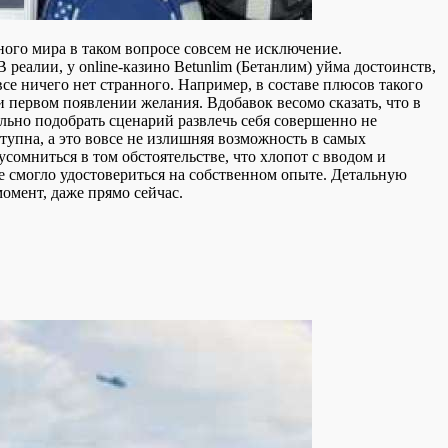
ого мира в таком вопросе совсем не исключение.
реалии, у online-казино Betunlim (Бетанлим) уйма достоинств,
се ничего нет странного. Например, в составе плюсов такого
 первом появлении желания. Вдобавок весомо сказать, что в
ельно подобрать сценарий развлечь себя совершенно не
тупна, а это вовсе не излишняя возможность в самых
усомниться в том обстоятельстве, что хлопот с вводом и
е смогло удостовериться на собственном опыте. Детальную
омент, даже прямо сейчас.