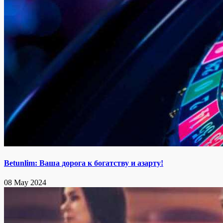
Betunlim: Ваша дорога к богатству и азарту!
08 May 2024