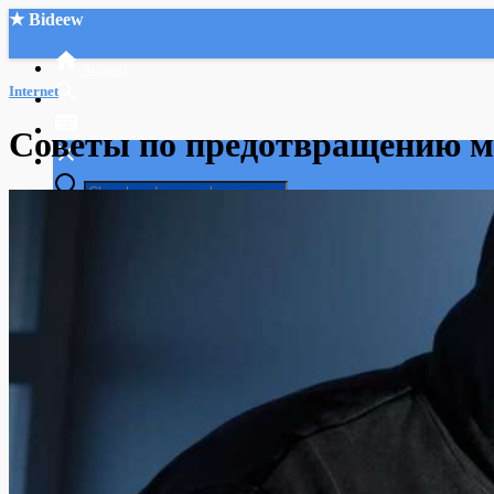
★ Bideew
Accueil
Internet
Советы по предотвращению 
Recherche Avancée
Mon compte
Connexion
Créer un compte
Mode nuit