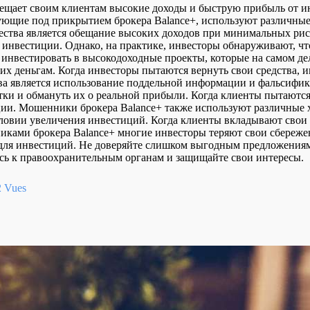
бещает своим клиентам высокие доходы и быструю прибыль от и
ующие под прикрытием брокера Balance+, используют различные
ества является обещание высоких доходов при минимальных ри
 инвестиции. Однако, на практике, инвесторы обнаруживают, что
инвестировать в высокодоходные проекты, которые на самом д
их деньгам. Когда инвесторы пытаются вернуть свои средства, и
а является использование поддельной информации и фальсифик
тки и обмануть их о реальной прибыли. Когда клиенты пытают
ии. Мошенники брокера Balance+ также используют различные х
ловии увеличения инвестиций. Когда клиенты вкладывают свои 
никами брокера Balance+ многие инвесторы теряют свои сбереж
ля инвестиций. Не доверяйте слишком выгодным предложениям 
сь к правоохранительным органам и защищайте свои интересы.
 Vues