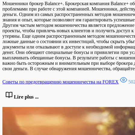
Мошенники брокер Balance+. Брокерская компания Balance+ о
проблемами при работе с этой компанией. Мошенники, действ
деньги. Одним из самых распространенных методов мошеннич
знания и опыт, которые позволяют им гарантировать успешные
Другим частым методом мошенничества является предложение 
проекты, чтобы привлечь новых клиентов и получить доступ к 
утеряны. Еще одним распространенным методом мошенничеств
ложные данные о состоянии их инвестиций, чтобы скрыть убы
документы или отказывают в доступе к необходимой информац
денег. Они обещают специальные бонусы и привилегии при ус
выплачивать обещанные бонусы. В результате работы с мошен
важно быть осторожным и внимательным при выборе брокера д
свои деньги. В случае обнаружения мошенничества, обращайте
Советы по предотвращению мошенничества на FOREX
502
Lire plus ...