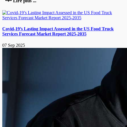
Lire plus ...
Covid-19’s Lasting Impact Assessed in the US Food Truck
Services Forecast Market Report 2025-2035
07 Sep 2025