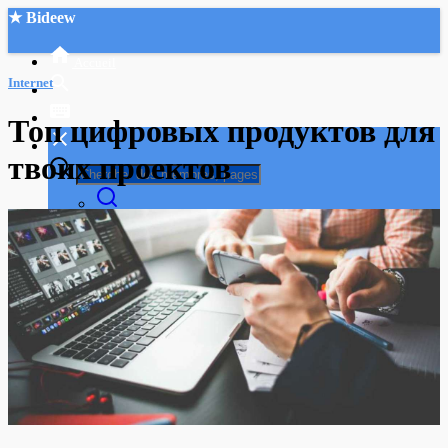
★ Bideew
Accueil
Internet
Топ цифровых продуктов для
твоих проектов
Recherche Avancée
Mon compte
Connexion
Créer un compte
Mode nuit