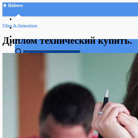
★ Bideew
Accueil
Films & Animations
Диплом технический купить.
Recherche Avancée
Mon compte
Connexion
Créer un compte
Mode nuit