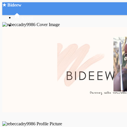
★ Bideew
Accueil
Recherche Avancée
Mon compte
Connexion
Créer un compte
Mode nuit