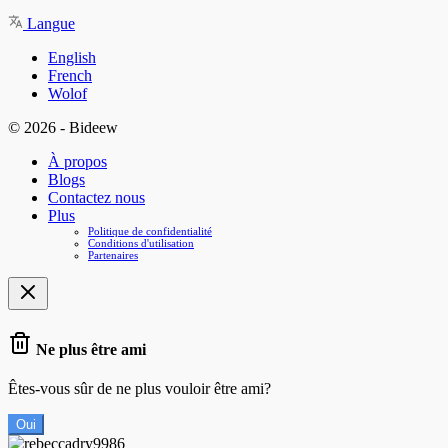
Langue
English
French
Wolof
© 2026 - Bideew
À propos
Blogs
Contactez nous
Plus
Politique de confidentialité
Conditions d'utilisation
Partenaires
Ne plus être ami
Êtes-vous sûr de ne plus vouloir être ami?
Oui