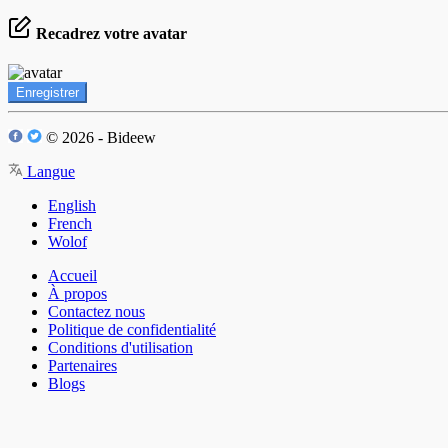
Recadrez votre avatar
Enregistrer
© 2026 - Bideew
Langue
English
French
Wolof
Accueil
À propos
Contactez nous
Politique de confidentialité
Conditions d'utilisation
Partenaires
Blogs