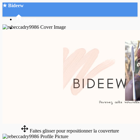
★ Bideew
Accueil
Recherche Avancée
Mon compte
Connexion
Créer un compte
Mode nuit
Faites glisser pour repositionner la couverture