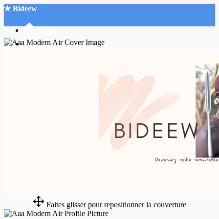
★ Bideew
Accueil
Recherche Avancée
Mon compte
Connexion
Créer un compte
Mode nuit
Faites glisser pour repositionner la couverture