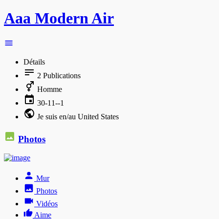
Aaa Modern Air
Détails
2
Publications
Homme
30-11--1
Je suis en/au United States
Photos
Mur
Photos
Vidéos
Aime