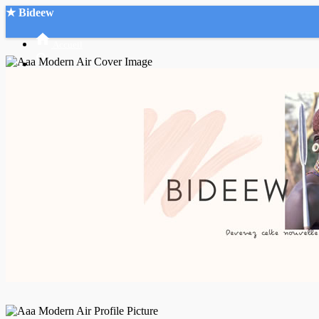
★ Bideew
Accueil
Recherche Avancée
Mon compte
Connexion
Créer un compte
Mode nuit