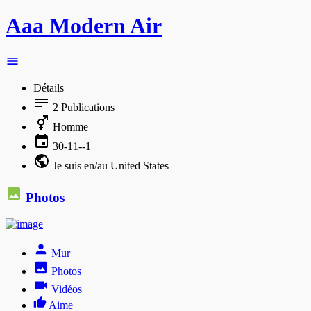
Aaa Modern Air
Détails
2
Publications
Homme
30-11--1
Je suis en/au United States
Photos
Mur
Photos
Vidéos
Aime