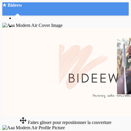
★ Bideew
Accueil
Recherche Avancée
Mon compte
Connexion
Créer un compte
Mode nuit
Faites glisser pour repositionner la couverture