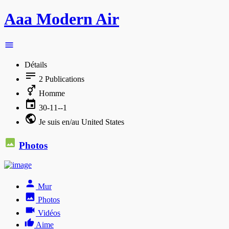
Aaa Modern Air
Détails
2
Publications
Homme
30-11--1
Je suis en/au United States
Photos
Mur
Photos
Vidéos
Aime