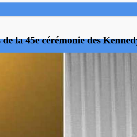
s de la 45e cérémonie des Kenne