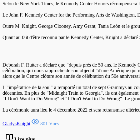
Selon le New York Times, le Kennedy Center Honors récompensera l
Le John F. Kennedy Center for the Performing Arts de Washington, DC
Outre M. Knight, George Clooney, Amy Grant, Tania León et le groupe
Quant au fait d'être reconnu par le Kennedy Center, Knight a déclaré 
Deborah F. Rutter a déclaré que "depuis près de 50 ans, le Kennedy C
célébration, qui nous rapproche de son objectif "d'une Amérique qui r
alors que le Centre clôture son année de célébration du 50e anniversai
L'"impératrice de la soul" a remporté un total de sept Grammys au cou
décennies. En plus de "Midnight Train to Georgia", ils ont également
"I Don't Want to Do Wrong" et "I Don't Want to Do Wrong". Le grou
La cérémonie aura lieu le 4 décembre 2022 et sera retransmise ultéri
GladysKnight
801 Vues
Lire plus ...