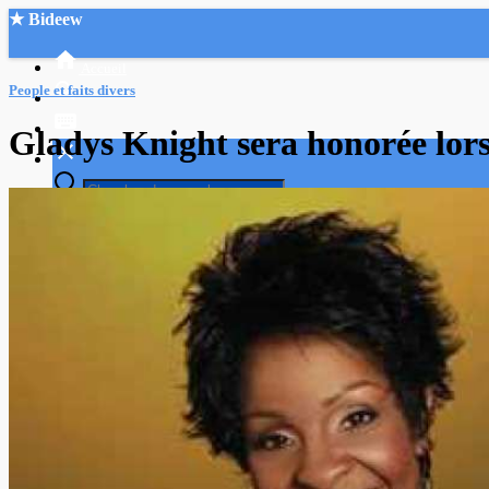
★ Bideew
Accueil
People et faits divers
Gladys Knight sera honorée lor
Recherche Avancée
Mon compte
Connexion
Créer un compte
Mode nuit