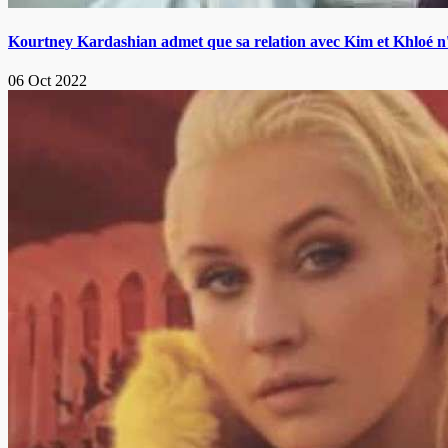
Kourtney Kardashian admet que sa relation avec Kim et Khloé n'es
06 Oct 2022