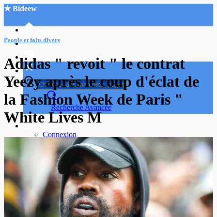
★ Bideew
Accueil
People et faits divers
Adidas " revoit " le contrat
Yeezy après le coup d'éclat de
la Fashion Week de Paris "
Recherche Avancée
White Lives M
Mon compte
Connexion
Créer un compte
Mode nuit