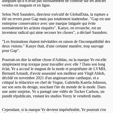
alléguant qu'il n'avait pas suffisamment de contrôle sur les articles
vendus en magasin et en ligne.
Selon Neil Saunders, directeur exécutif de GlobalData, la rupture a
été un revers pour Gap mais pas totalement inattendue. "Gap est une
entreprise conservatrice avec une marque fatiguée qui évite
normalement les actions risquées". Kanye, en revanche, est un
inventeur radical qui aime secouer les choses", a déclaré Saunders.
"Les frustrations étaient inévitables en raison de l'incompatibilité des
deux visions." Kanye était, d'une certaine manière, trop sauvage
pour Gap".
Pourrait-on dire la même chose d'Adidas, ou la marque Ye est-elle
simplement trop toxique pour travailler avec elle ? Dans son long
éclat, Ye a accusé le magnat de la mode et propriétaire de LVMH,
Bernard Arnault, d'avoir assassiné son meilleur ami Virgil Abloh,
décédé en novembre 2021 d'un angiosarcome cardiaque, et a
critiqué la rédactrice en chef de Vogue, Gabriella Karefa-Johnson,
sur son sens du design, suscitant l'ire du monde de la mode. Dans
une autre surprise, Ye a partagé une vidéo de Tucker Carlson, un
pundit républicain, visitant les studios Yeezy le vendredi matin.
Cependant, si la marque Ye devient impénétrable, Ye pourrait s'en