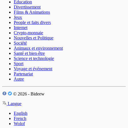
Éducation
Divertissement
Films & Animations
Jeux
People et faits divers
Internet
Crypto-monnaie
Nouvelles et Politique
Société
Animaux et environnement
Santé et bien-être
Science et technologie
Sport
Voyage et événement
Partenariat
Autre
© 2026 - Bideew
Langue
English
French
Wolof