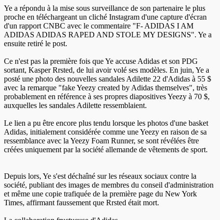
Ye a répondu à la mise sous surveillance de son partenaire le plus
proche en téléchargeant un cliché Instagram d'une capture d'écran
d'un rapport CNBC avec le commentaire "F- ADIDAS I AM
ADIDAS ADIDAS RAPED AND STOLE MY DESIGNS". Ye a
ensuite retiré le post.
Ce n'est pas la première fois que Ye accuse Adidas et son PDG
sortant, Kasper Rrsted, de lui avoir volé ses modèles. En juin, Ye a
posté une photo des nouvelles sandales Adilette 22 d'Adidas à 55 $
avec la remarque "fake Yeezy created by Adidas themselves", très
probablement en référence à ses propres diapositives Yeezy à 70 $,
auxquelles les sandales Adilette ressemblaient.
Le lien a pu être encore plus tendu lorsque les photos d'une basket
Adidas, initialement considérée comme une Yeezy en raison de sa
ressemblance avec la Yeezy Foam Runner, se sont révélées être
créées uniquement par la société allemande de vêtements de sport.
Depuis lors, Ye s'est déchaîné sur les réseaux sociaux contre la
société, publiant des images de membres du conseil d'administration
et même une copie trafiquée de la première page du New York
Times, affirmant faussement que Rrsted était mort.