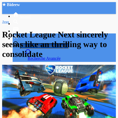
★ Bideew
Accueil
Jeux
Rocket League Next sincerely
seems like an thrilling way to
consolidate
Recherche Avancée
Mon compte
Connexion
Créer un compte
Mode nuit