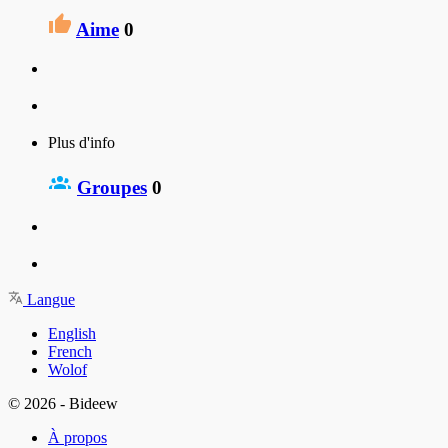
Aime
0
Plus d'info
Groupes
0
Langue
English
French
Wolof
© 2026 - Bideew
À propos