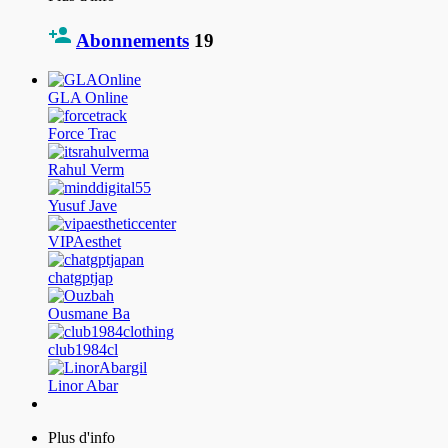
Abonnements
19
GLA Online
Force Trac
Rahul Verm
Yusuf Jave
VIPAesthet
chatgptjap
Ousmane Ba
club1984cl
Linor Abar
Plus d'info