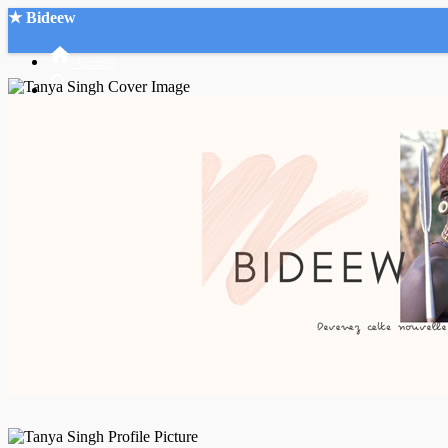
★ Bideew
Accueil
Recherche Avancée
Mon compte
Connexion
Créer un compte
Mode nuit