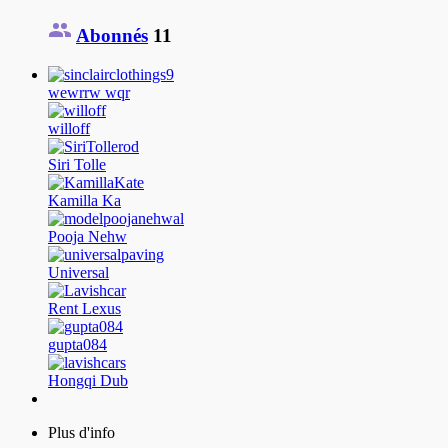
Abonnés
11
wewrrw wqr
willoff
Siri Tolle
Kamilla Ka
Pooja Nehw
Universal
Rent Lexus
gupta084
Hongqi Dub
Plus d'info