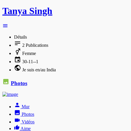
Tanya Singh
Détails
2
Publications
Femme
30-11--1
Je suis en/au India
Photos
Mur
Photos
Vidéos
Aime