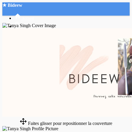
★ Bideew
Accueil
Recherche Avancée
Mon compte
Connexion
Créer un compte
Mode nuit
Faites glisser pour repositionner la couverture