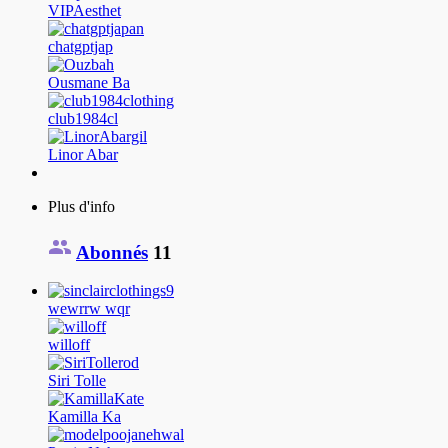
VIPAesthet
chatgptjap
Ousmane Ba
club1984cl
Linor Abar
Plus d'info
Abonnés
11
wewrrw wqr
willoff
Siri Tolle
Kamilla Ka