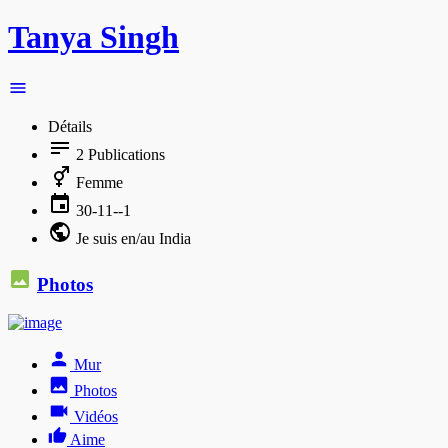
Tanya Singh
Détails
2
Publications
Femme
30-11--1
Je suis en/au India
Photos
Mur
Photos
Vidéos
Aime