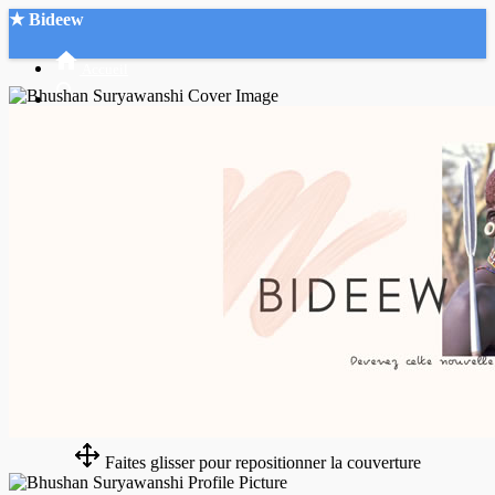
★ Bideew
Accueil
Recherche Avancée
Mon compte
Connexion
Créer un compte
Mode nuit
Faites glisser pour repositionner la couverture