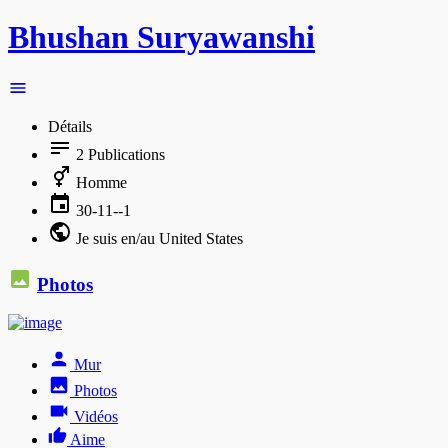
Bhushan Suryawanshi
Détails
2
Publications
Homme
30-11--1
Je suis en/au United States
Photos
Mur
Photos
Vidéos
Aime