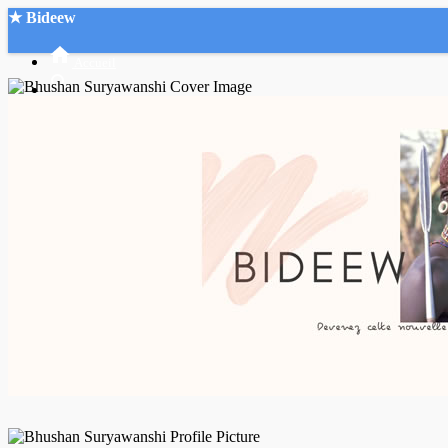
★ Bideew
Accueil
Recherche Avancée
Mon compte
Connexion
Créer un compte
Mode nuit