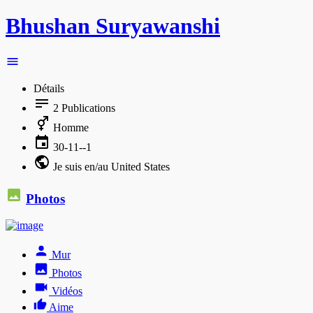
Bhushan Suryawanshi
Détails
2
Publications
Homme
30-11--1
Je suis en/au United States
Photos
Mur
Photos
Vidéos
Aime