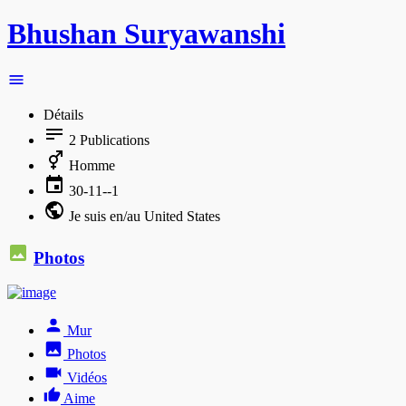
Bhushan Suryawanshi
Détails
2
Publications
Homme
30-11--1
Je suis en/au United States
Photos
Mur
Photos
Vidéos
Aime