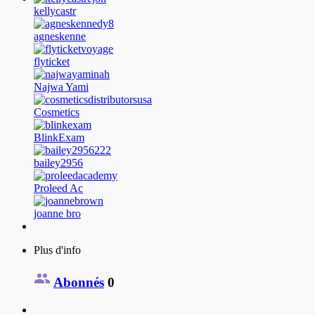
kellycastr
agneskenne
flyticket
Najwa Yami
Cosmetics
BlinkExam
bailey2956
Proleed Ac
joanne bro
Plus d'info
Abonnés
0