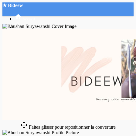
★ Bideew
Accueil
Recherche Avancée
Mon compte
Connexion
Créer un compte
Mode nuit
Faites glisser pour repositionner la couverture