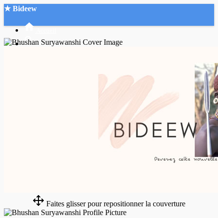
★ Bideew
Accueil
Recherche Avancée
Mon compte
Connexion
Créer un compte
Mode nuit
Faites glisser pour repositionner la couverture