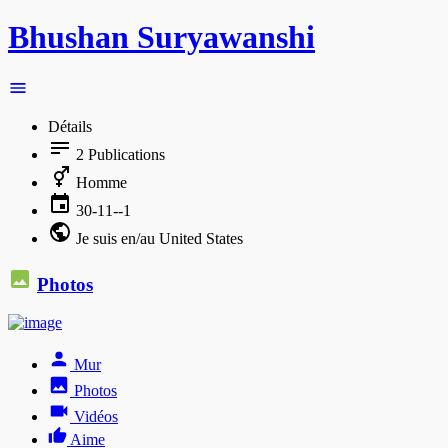
Bhushan Suryawanshi
Détails
2
Publications
Homme
30-11--1
Je suis en/au United States
Photos
Mur
Photos
Vidéos
Aime